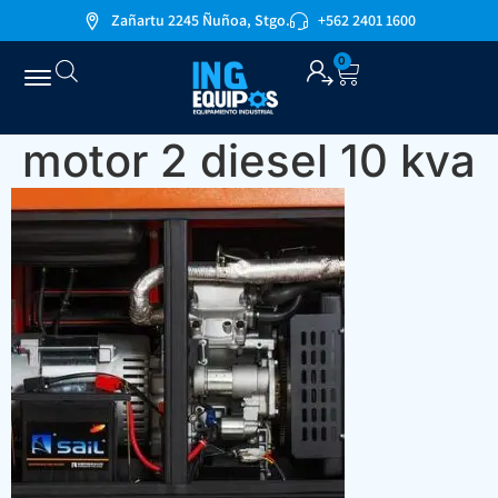
Zañartu 2245 Ñuñoa, Stgo.
+562 2401 1600
0
motor 2 diesel 10 kva