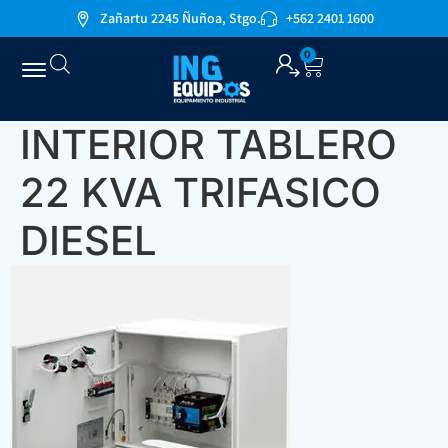
Zañartu 2245 Ñuñoa, Stgo.
+562 2401 1600
0
INTERIOR TABLERO
22 KVA TRIFASICO
DIESEL