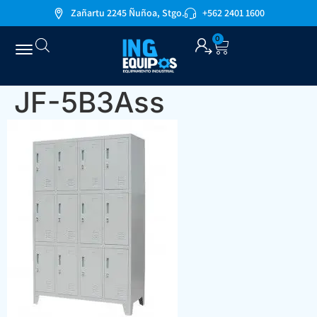
Zañartu 2245 Ñuñoa, Stgo.
+562 2401 1600
0
JF-5B3Ass