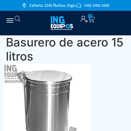
Zañartu 2245 Ñuñoa, Stgo.
+562 2401 1600
0
Basurero de acero 15
litros