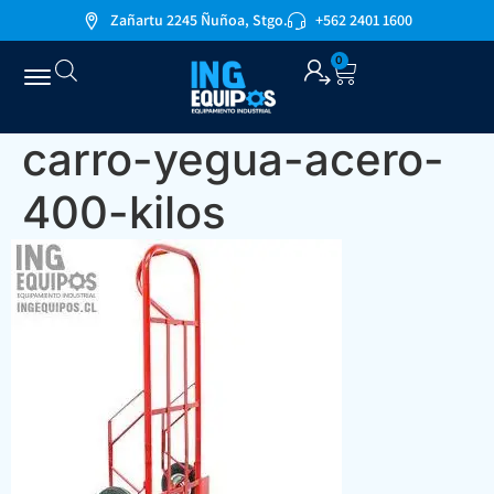
Zañartu 2245 Ñuñoa, Stgo.
+562 2401 1600
0
carro-yegua-acero-
400-kilos