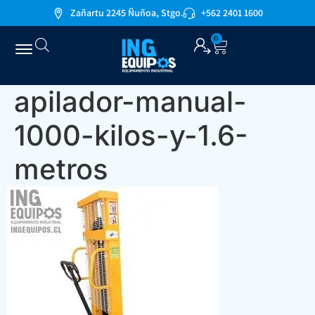
Zañartu 2245 Ñuñoa, Stgo.
+562 2401 1600
0
apilador-manual-
1000-kilos-y-1.6-
metros