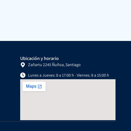
Ubicación y horario
Zañartu 2245 Ñuñoa, Santiago
Lunes a Jueves: 8 a 17:00 h - Viernes: 8 a 15:00 h