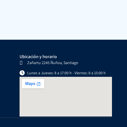
Ubicación y horario
Zañartu 2245 Ñuñoa, Santiago
Lunes a Jueves: 8 a 17:00 h - Viernes: 8 a 15:00 h