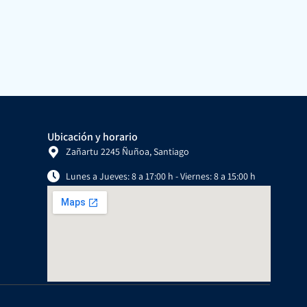
Ubicación y horario
Zañartu 2245 Ñuñoa, Santiago
Lunes a Jueves: 8 a 17:00 h - Viernes: 8 a 15:00 h