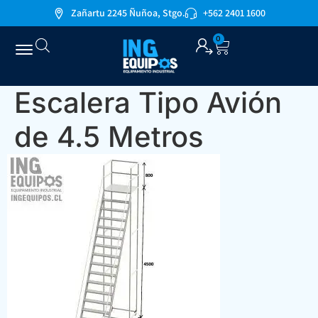
Zañartu 2245 Ñuñoa, Stgo.
+562 2401 1600
0
Escalera Tipo Avión
de 4.5 Metros