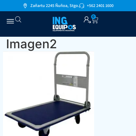
Zañartu 2245 Ñuñoa, Stgo.
+562 2401 1600
0
Imagen2