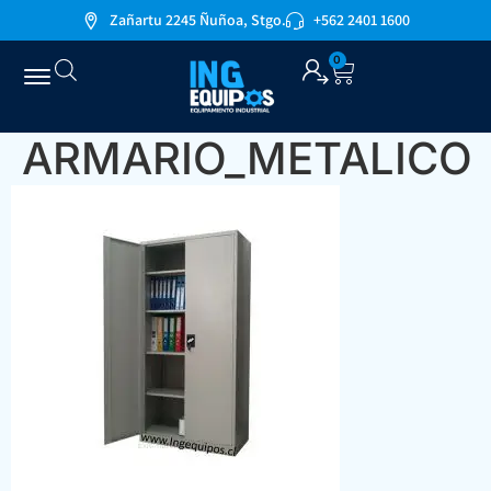
Zañartu 2245 Ñuñoa, Stgo.
+562 2401 1600
0
ARMARIO_METALICO