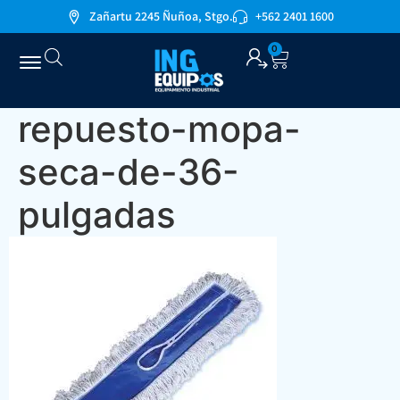
Zañartu 2245 Ñuñoa, Stgo.
+562 2401 1600
0
repuesto-mopa-
seca-de-36-
pulgadas