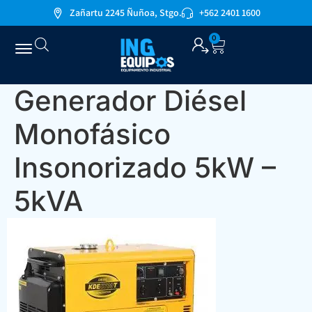
Zañartu 2245 Ñuñoa, Stgo.
+562 2401 1600
0
Generador Diésel
Monofásico
Insonorizado 5kW –
5kVA