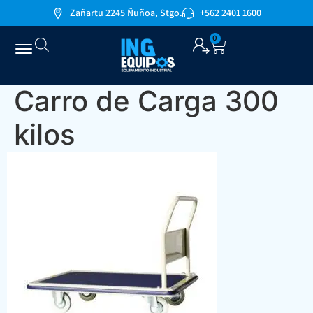
Zañartu 2245 Ñuñoa, Stgo.
+562 2401 1600
0
Carro de Carga 300
kilos