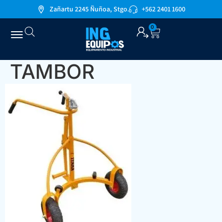
Zañartu 2245 Ñuñoa, Stgo.
+562 2401 1600
0
TAMBOR