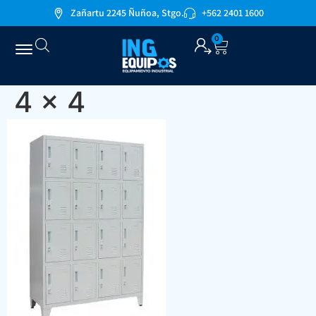
Zañartu 2245 Ñuñoa, Stgo.
+562 2401 1600
0
4 x 4