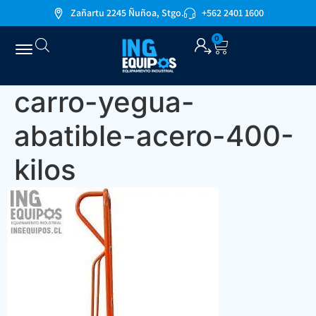
Zañartu 2245 Ñuñoa, Stgo.
+562 2401 1600
0
carro-yegua-
abatible-acero-400-
kilos