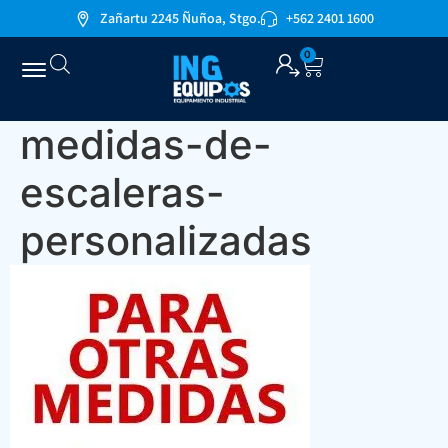
Zañartu 2245 Ñuñoa, Stgo.
+562 2401 1600
0
medidas-de-
escaleras-
personalizadas