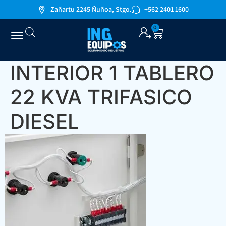
Zañartu 2245 Ñuñoa, Stgo.
+562 2401 1600
0
INTERIOR 1 TABLERO
22 KVA TRIFASICO
DIESEL