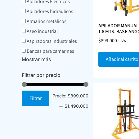
Apiladores Eléctricos
Apiladores hidráulicos
Armarios metálicos
APILADOR MANUAL 
Aseo industrial
1.6 MTS. BASE AN
$
899.000
Aspiradoras industriales
+ IVA
Bancas para camarines
Añadir al carrito
Mostrar más
Filtrar por precio
Precio:
$899.000
Filtrar
—
$1.490.000