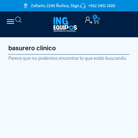
Zañartu 2245 Ñuñoa, Stgo.
+562 2401 1600
0
basurero clinico
Parece que no podemos encontrar lo que estás buscando.