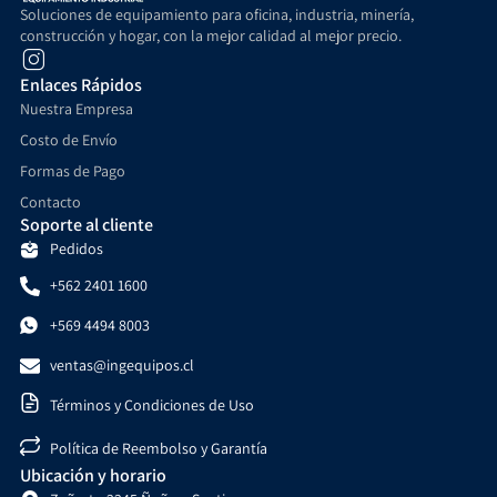
Soluciones de equipamiento para oficina, industria, minería,
construcción y hogar, con la mejor calidad al mejor precio.
Enlaces Rápidos
Carro plano 1000 kilos
Nuestra Empresa
$
609.900
+ IVA
Costo de Envío
Formas de Pago
Añadir al carrito
Contacto
Soporte al cliente
Pedidos
+562 2401 1600
+569 4494 8003
ventas@ingequipos.cl
Términos y Condiciones de Uso
Política de Reembolso y Garantía
Ubicación y horario