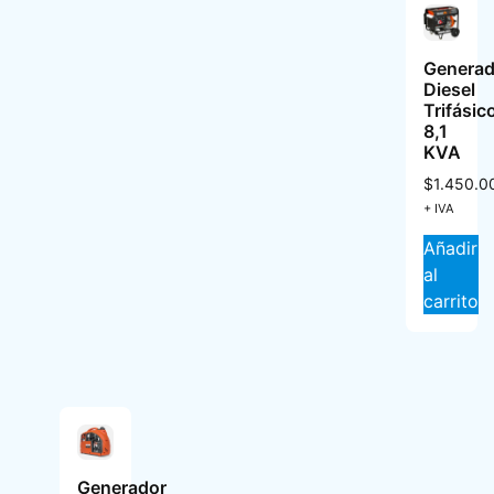
Generad
Diesel
Trifásic
8,1
KVA
$
1.450.0
+ IVA
Añadir
al
carrito
Generador