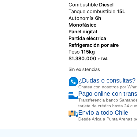
Combustible
Diesel
Tanque combustible
15L
Autonomía
6h
Monofásico
Panel digital
Partida eléctrica
Refrigeración por aire
Peso
115kg
$
1.380.000
+ IVA
Sin existencias
¿Dudas o consultas?
Chatea con nosotros por Wha
Pago online con trans
Transferencia banco Santand
tarjeta de crédito hasta 24 cu
Envío a todo Chile
Desde Arica a Punta Arenas po