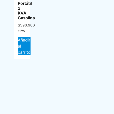
Portátil
2
KVA
Gasolina
$
590.900
+ IVA
Añadir
al
carrito