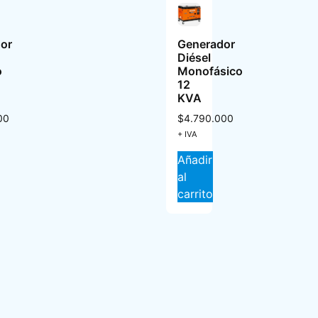
or
Generador
Diésel
o
Monofásico
12
KVA
00
$
4.790.000
+ IVA
Añadir
al
carrito