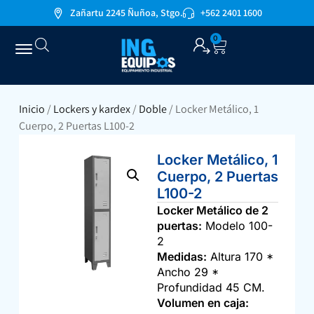
Zañartu 2245 Ñuñoa, Stgo.
+562 2401 1600
0
Inicio
/
Lockers y kardex
/
Doble
/ Locker Metálico, 1
Cuerpo, 2 Puertas L100-2
Locker Metálico, 1
Cuerpo, 2 Puertas
L100-2
Locker Metálico de 2
puertas:
Modelo 100-
2
Medidas:
Altura 170 *
Ancho 29 *
Profundidad 45 CM.
Volumen en caja: