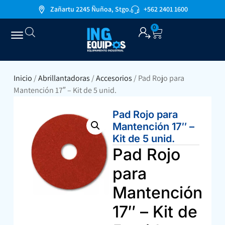
Zañartu 2245 Ñuñoa, Stgo.
+562 2401 1600
0
Inicio
/
Abrillantadoras
/
Accesorios
/ Pad Rojo para
Mantención 17″ – Kit de 5 unid.
Pad Rojo para
Mantención 17″ –
Kit de 5 unid.
Pad Rojo
para
Mantención
17″ – Kit de