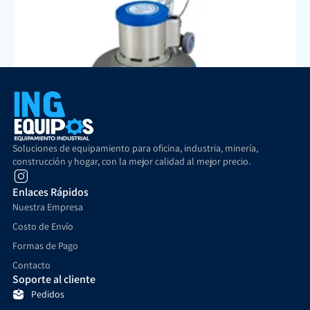
Abrillantadora Industrial 17″ MAB-522
Soluciones de equipamiento para oficina, industria, minería,
$
529.900
$
499.900
+ IVA
construcción y hogar, con la mejor calidad al mejor precio.
Añadir al carrito
Enlaces Rápidos
Nuestra Empresa
Costo de Envío
Formas de Pago
Contacto
Soporte al cliente
Pedidos