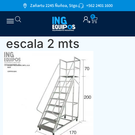
Zañartu 2245 Ñuñoa, Stgo.
+562 2401 1600
0
escala 2 mts