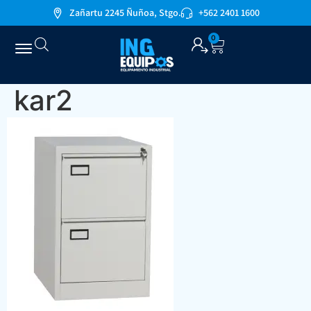
Zañartu 2245 Ñuñoa, Stgo.
+562 2401 1600
0
kar2