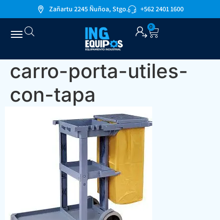
Zañartu 2245 Ñuñoa, Stgo.
+562 2401 1600
0
carro-porta-utiles-
con-tapa